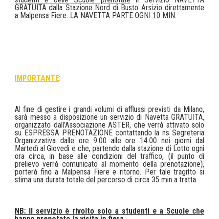
GRATUITA dalla Stazione Nord di Busto Arsizio direttamente
a Malpensa Fiere. LA NAVETTA PARTE OGNI 10 MIN.
IMPORTANTE
:
Al fine di gestire i grandi volumi di afflussi previsti da Milano,
sarà messo a disposizione un servizio di Navetta GRATUITA,
organizzato dall’Associazione ASTER, che verrà attivato solo
su ESPRESSA PRENOTAZIONE contattando la ns Segreteria
Organizzativa dalle ore 9.00 alle ore 14.00 nei giorni dal
Martedì al Giovedì e che, partendo dalla stazione di Lotto ogni
ora circa, in base alle condizioni del traffico, (il punto di
prelievo verrà comunicato al momento della prenotazione),
porterà fino a Malpensa Fiere e ritorno. Per tale tragitto si
stima una durata totale del percorso di circa 35 min a tratta.
NB: Il servizio è rivolto solo a studenti e a Scuole che
hanno prenotato la visita in fiera.