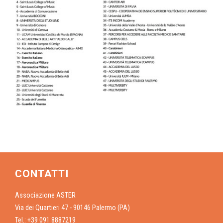
CONTATTI
Associazione ASTER
Via dei Quartieri 47 - 90146 Palermo (PA)
Tel.: +39 091 8887219