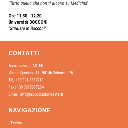
"Tutto quello che non ti dicono su Medicina"
Ore 11.30 - 12.20
Università BOCCONI
"Studiare in Bocconi"
CONTATTI
Associazione ASTER
Via dei Quartieri 47 - 90146 Palermo (PA)
Tel.: +39 091 8887219
Fax.: +39 0918887294
E-mail:
info@associazioneaster.it
NAVIGAZIONE
L'Evento